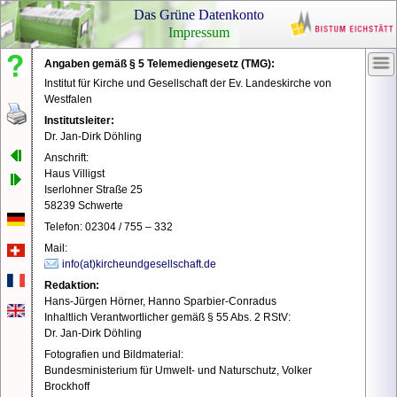
Das Grüne Datenkonto
Impressum
Angaben gemäß § 5 Telemediengesetz (TMG):
Nachlesen,
Ihr
Institut für Kirche und Gesellschaft der Ev. Landeskirche von
nachfragen
Log
Westfalen
Ken
Institutsleiter:
Schon
gewusst?
Dr. Jan-Dirk Döhling
Anschrift:
Pass
Rechtliches
Haus Villigst
Iserlohner Straße 25
Impressum
58239 Schwerte
Datenschutzerklärung
Pass
Telefon: 02304 / 755 – 332
anze
Mail:
info(at)kircheundgesellschaft.de
Redaktion:
Hans-Jürgen Hörner, Hanno Sparbier-Conradus
Ein
Inhaltlich Verantwortlicher gemäß § 55 Abs. 2 RStV:
Pas
Dr. Jan-Dirk Döhling
erha
Fotografien und Bildmaterial:
Vora
Bundesministerium für Umwelt- und Naturschutz, Volker
ist,
Brockhoff
dass