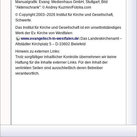
Manualgrafik: Evang. Medienhaus GmbH, Stuttgart; Bild
Sie
"Aktenschrank": © Andrey Kuzmin/Fotolia.com
im
© Copyright 2003–2026 Institut für Kirche und Gesellschaft,
Grü
Schwerte.
Date
mit
Das Institut für Kirche und Gesellschaft ist ein unselbstständiges
Ken
Werk der Ev. Kirche von Westfalen:
und
www.evangelisch-in-westfalen.de
\ Das Landeskirchenamt –
E-
Altstädter Kirchplatz 5 – D-33602 Bielefeld
Mail
Hinweis zu externen Links:
Adre
Trotz sorgfältiger inhaltlicher Kontrolle übernehmen wir keine
regis
Haftung für die Inhalte externer Links. Für den Inhalt der
sind.
verlinkten Seiten sind ausschließlich deren Betreiber
Meh
verantwortlich.
Infos
mit
Klick
auf:
Ers
|
neu
Pas